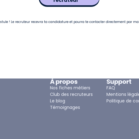
recruteur
postule ! Le recruteur recevra ta candidature et pourra te contacter directement par ma
À propos
Support
Nos fiches métiers
FAQ
Club des recruteurs
Mentions légal
Le blog
Politique de co
Témoignages