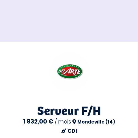
Serveur F/H
1 832,00 €
/
mois
Mondeville (14)
CDI