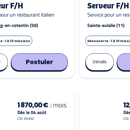
eur F/H
Serveur F/H
pour un restaurant italien
Service pour un res
g-en-cotentin (50)
Sainte-eulalie (11)
 : 1 à 10 missions
Découverte : 1 à 10 miss
Postuler
s
Détails
mois
1 870,00 €
12
/
Dès le 04 août
Dès
CDI 35H00
CDI