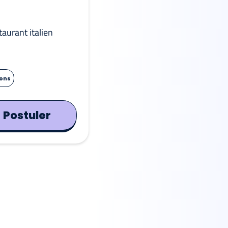
taurant italien
ions
Postuler