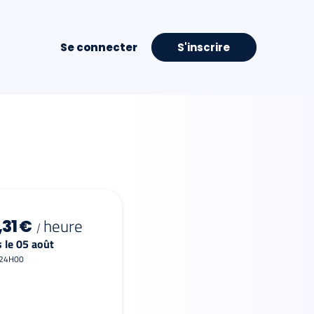
Se connecter
S'inscrire
heure
,31 €
/
 le 05 août
 24H00