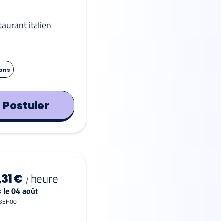
taurant italien
ions
Postuler
heure
,31 €
/
 le 04 août
 35H00