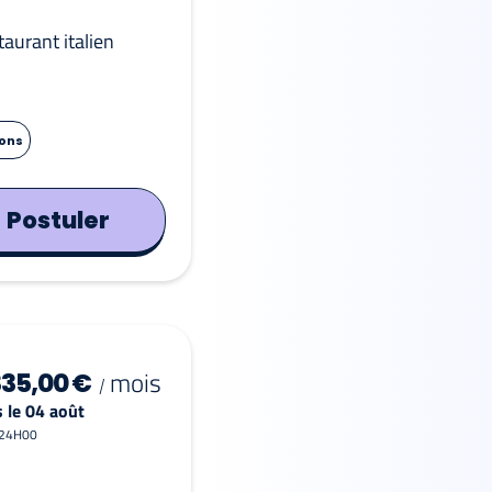
taurant italien
ions
Postuler
mois
335,00 €
/
 le 04 août
 24H00