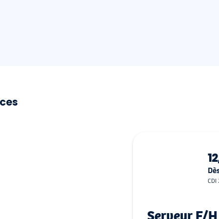
ces
12
Dès
CDI
Serveur F/H