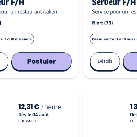
eur F/H
Serveur F/H
pour un restaurant italien
Service pour un res
)
Niort (79)
 : 1 à 10 missions
Découverte : 1 à 10 miss
Postuler
s
Détails
heure
12,31 €
1 
/
Dès le 04 août
Dès
CDI 35H00
CDI