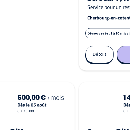
Service pour un res
Cherbourg-en-cotent
Découverte : 1 à 10 miss
Détails
mois
600,00 €
1 
/
Dès le 05 août
Dès
CDI 15H00
CDI