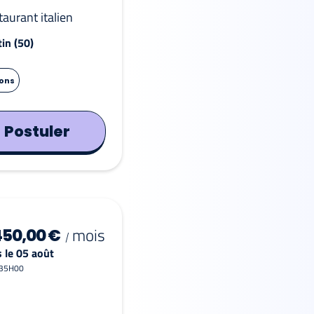
taurant italien
in (50)
ions
Postuler
mois
450,00 €
/
 le 05 août
 35H00