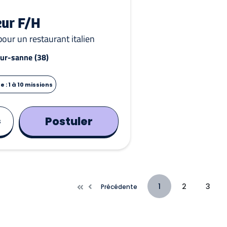
eur F/H
pour un restaurant italien
sur-sanne (38)
 : 1 à 10 missions
Postuler
s
1
2
3
Précédente
Précédente