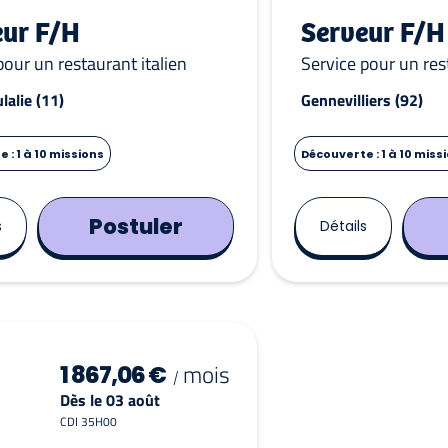
eur F/H
Serveur F/H
pour un restaurant italien
Service pour un res
lalie (11)
Gennevilliers (92)
 : 1 à 10 missions
Découverte : 1 à 10 miss
Postuler
s
Détails
mois
1 867,06 €
/
Dès le 03 août
CDI 35H00