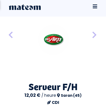
Serveur F/H
12,02 €
/
heure
Saran (45)
CDI