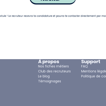
postule ! Le recruteur recevra ta candidature et pourra te contacter directement par ma
À propos
Support
Nos fiches métiers
FAQ
Club des recruteurs
Mentions légal
Le blog
Politique de co
Témoignages