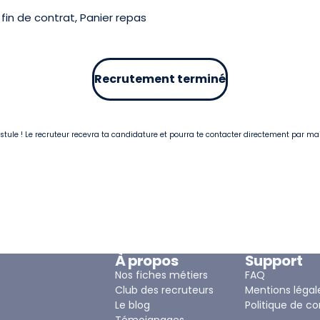
in de contrat, Panier repas
Recrutement terminé
postule ! Le recruteur recevra ta candidature et pourra te contacter directement par ma
À propos
Support
Nos fiches métiers
FAQ
Club des recruteurs
Mentions légal
Le blog
Politique de co
Témoignages