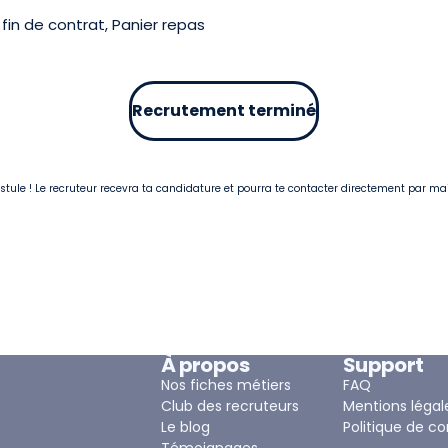
in de contrat, Panier repas
Recrutement terminé
postule ! Le recruteur recevra ta candidature et pourra te contacter directement par ma
À propos
Support
Nos fiches métiers
FAQ
Club des recruteurs
Mentions légal
Le blog
Politique de co
Témoignages