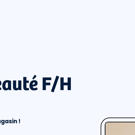
eauté F/H
gasin !