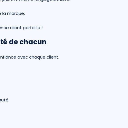
de la marque.
ce client parfaite !
auté de chacun
confiance avec chaque client.
auté.