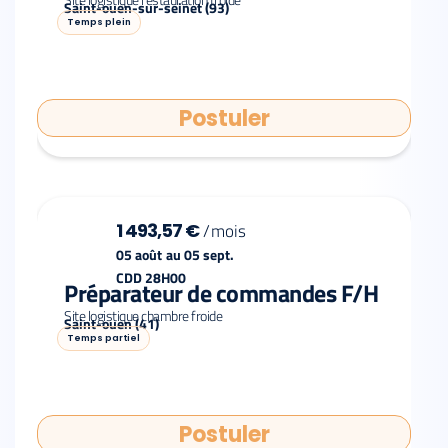
Saint-ouen-sur-seinet (93)
Temps plein
Postuler
1 493,57 €
/
mois
05 août
au
05 sept.
CDD 28H00
Préparateur de commandes F/H
Site logistique chambre froide
Saint-ouen (41)
Temps partiel
Postuler