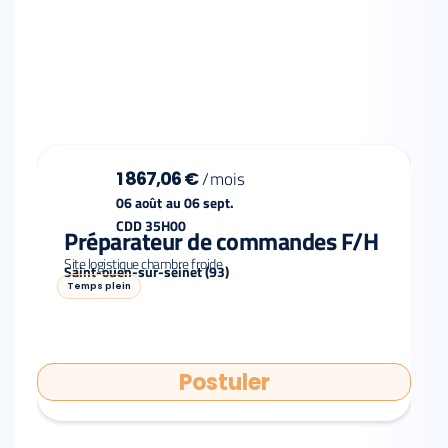
1 867,06 €
/
mois
06 août
au
06 sept.
CDD 35H00
Préparateur de commandes F/H
Site logistique chambre froide
Saint-ouen-sur-seinet (93)
Temps plein
Postuler