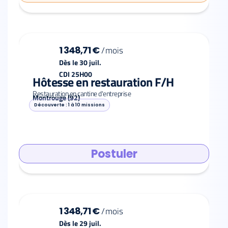
1 348,71 €
/
mois
Dès le 30 juil.
CDI 25H00
Hôtesse en restauration F/H
Restauration en cantine d'entreprise
Montrouge (92)
Découverte : 1 à 10 missions
Postuler
1 348,71 €
/
mois
Dès le 29 juil.