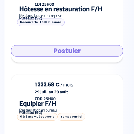
CDI 25H00
Hôtesse en restauration F/H
Restauration en entreprise
Puteaux (92)
Découverte : 1 à 10 missions
Postuler
1 333,58 €
/
mois
29 juil.
au
29 août
CDD 25H00
Equipier F/H
Restauration en bureau
Puteaux (92)
0 à 2 ans - Découverte
Temps partiel