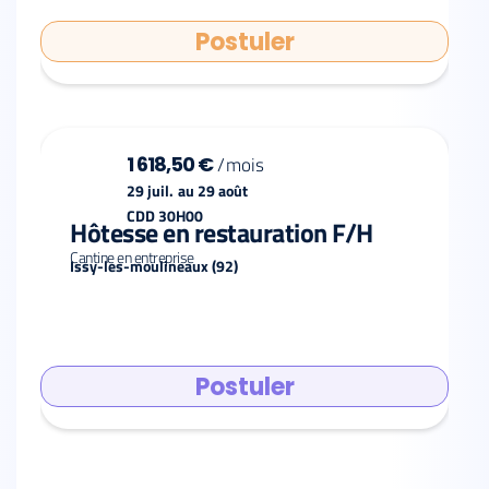
Postuler
1 618,50 €
/
mois
29 juil.
au
29 août
CDD 30H00
Hôtesse en restauration F/H
Cantine en entreprise
Issy-les-moulineaux (92)
Postuler