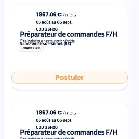
1 867,06 €
/
mois
05 août
au
05 sept.
CDD 35H00
Préparateur de commandes F/H
Site logistique restauration froide
Saint-ouen-sur-seinet (93)
Temps plein
Postuler
1 867,06 €
/
mois
05 août
au
05 sept.
CDD 35H00
Préparateur de commandes F/H
Site logistique restauration froide