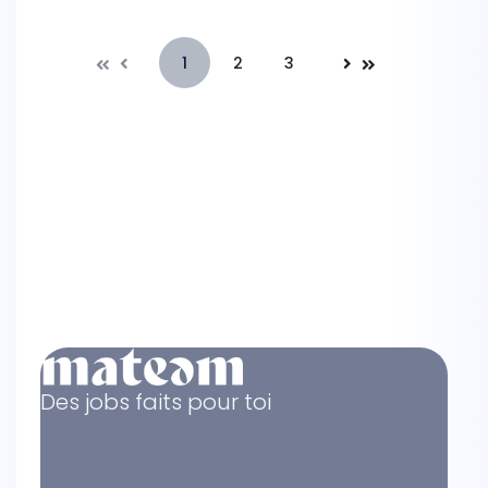
1
2
3
Précédente
Suivante
Des jobs faits pour toi