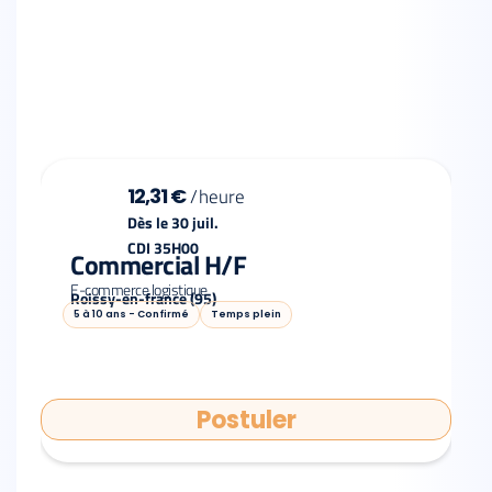
12,31 €
/
heure
Dès le 30 juil.
CDI 35H00
Commercial H/F
E-commerce logistique
Roissy-en-france (95)
5 à 10 ans - Confirmé
Temps plein
Postuler