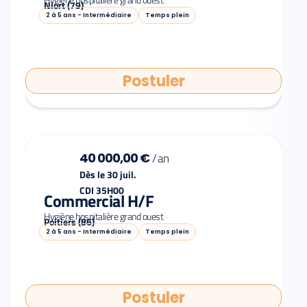
Niort (79)
2 à 5 ans - Intermédiaire
Temps plein
Postuler
40 000,00 €
/
an
Dès le 30 juil.
CDI 35H00
Commercial H/F
Hygiène hospitalière grand ouest
Poitiers (86)
2 à 5 ans - Intermédiaire
Temps plein
Postuler