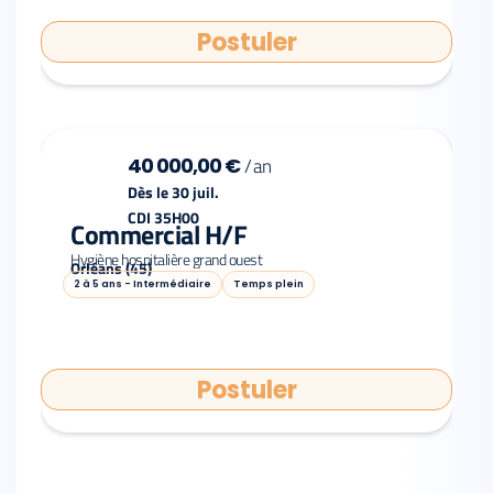
Postuler
40 000,00 €
/
an
Dès le 30 juil.
CDI 35H00
Commercial H/F
Hygiène hospitalière grand ouest
Orléans (45)
2 à 5 ans - Intermédiaire
Temps plein
Postuler