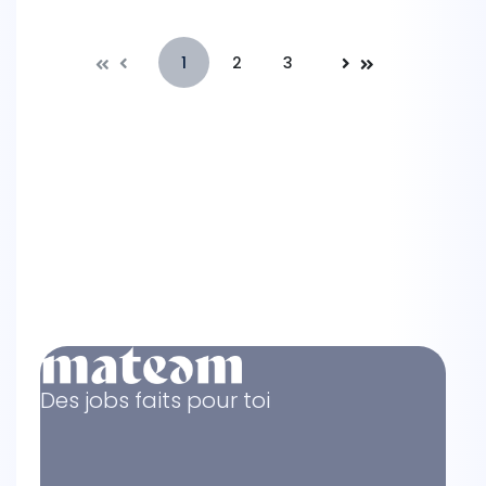
1
2
3
Précédente
Suivante
Des jobs faits pour toi