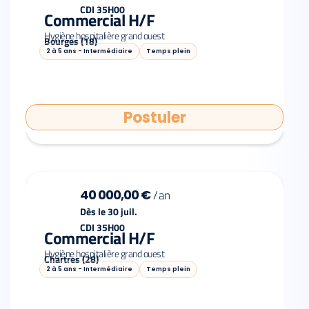
CDI 35H00
Commercial H/F
Hygiène hospitalière grand ouest
Bourges (18)
2 à 5 ans - Intermédiaire
Temps plein
Postuler
40 000,00 €
/
an
Dès le 30 juil.
CDI 35H00
Commercial H/F
Hygiène hospitalière grand ouest
Chartres (28)
2 à 5 ans - Intermédiaire
Temps plein