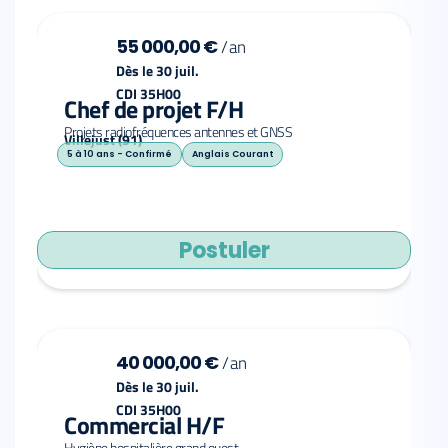
55 000,00 €
/
an
Dès le 30 juil.
CDI 35H00
Chef de projet F/H
Projets radiofréquences antennes et GNSS
Villejust (91)
5 à 10 ans - Confirmé
Anglais Courant
Postuler
40 000,00 €
/
an
Dès le 30 juil.
CDI 35H00
Commercial H/F
Hygiène hospitalière grand ouest