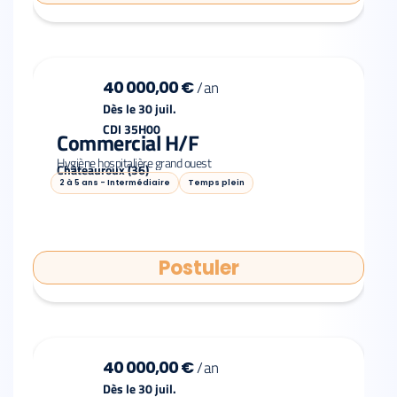
40 000,00 €
/
an
Dès le 30 juil.
CDI 35H00
Commercial H/F
Hygiène hospitalière grand ouest
Châteauroux (36)
2 à 5 ans - Intermédiaire
Temps plein
Postuler
40 000,00 €
/
an
Dès le 30 juil.