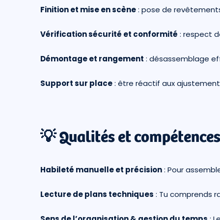
Finition et mise en scène
: pose de revêtements,
Vérification sécurité et conformité
: respect d
Démontage et rangement
: désassemblage eff
Support sur place
: être réactif aux ajustemen
💡 Qualités et compétences
Habileté manuelle et précision
: Pour assemble
Lecture de plans techniques
: Tu comprends r
Sens de l’organisation & gestion du temps
: L