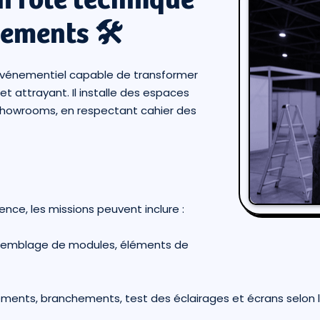
nements 🛠️
’événementiel capable de transformer
t attrayant. Il installe des espaces
 showrooms, en respectant cahier des
ence, les missions peuvent inclure :
semblage de modules, éléments de
ments, branchements, test des éclairages et écrans selon 