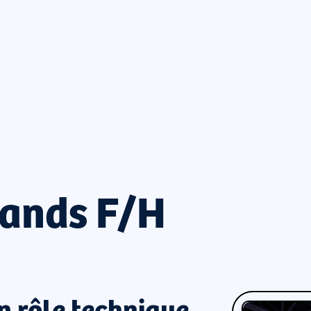
tands F/H
n rôle technique