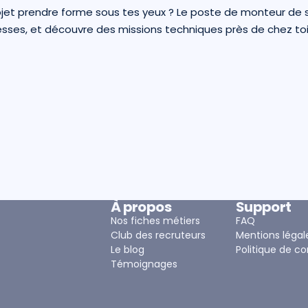
jet prendre forme sous tes yeux ? Le poste de monteur de sta
esses, et découvre des missions techniques près de chez toi 
À propos
Support
Nos fiches métiers
FAQ
Club des recruteurs
Mentions légal
Le blog
Politique de co
Témoignages