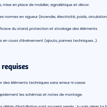
 mise en place de mobilier, signalétique et décor.
es normes en vigueur (incendie, électricité, poids, circulation
icace du stand, protection et stockage des éléments.
ts en cours d’événement (ajouts, pannes techniques…).
 requises
r des éléments techniques sans erreur ni casse.
apidement les schémas et notes de montage.
es délais d’installation sont souvent serrés : tu sais gérer ta f