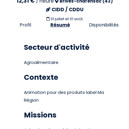
12,31 €
/
heure
Brives-charensac (43)
CIDD / CDDU
31 juillet et 01 août
Profil
Résumé
Disponibilités
Secteur d'activité
Agroalimentaire
Contexte
Animation pour des produits label Ma
Région
Missions