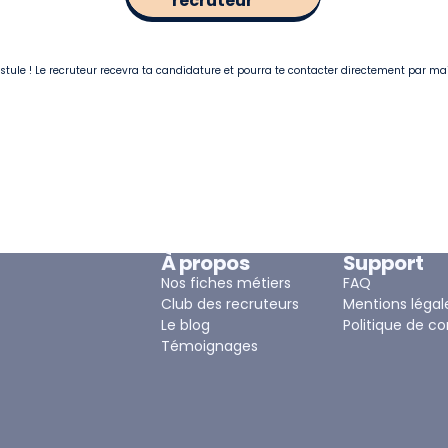
recruteur
postule ! Le recruteur recevra ta candidature et pourra te contacter directement par ma
À propos
Support
Nos fiches métiers
FAQ
Club des recruteurs
Mentions légal
Le blog
Politique de co
Témoignages