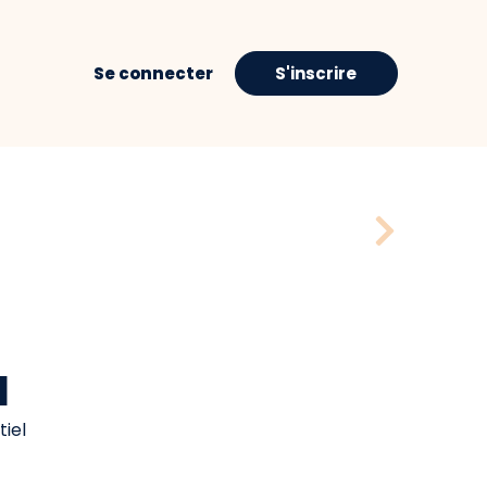
Se connecter
S'inscrire
H
iel