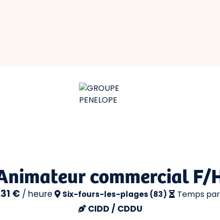
Animateur commercial F/
,31 €
/
heure
Temps part
Six-fours-les-plages (83)
CIDD / CDDU