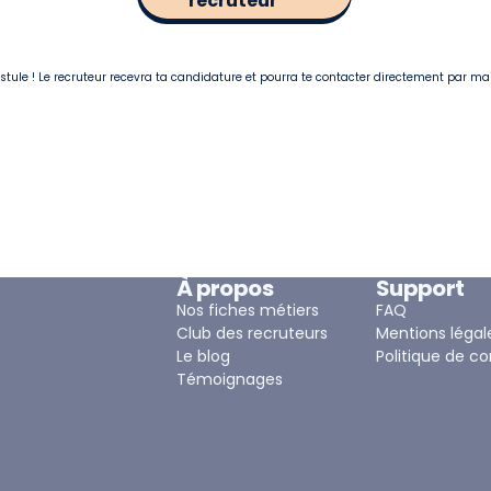
recruteur
postule ! Le recruteur recevra ta candidature et pourra te contacter directement par ma
À propos
Support
Nos fiches métiers
FAQ
Club des recruteurs
Mentions légal
Le blog
Politique de co
Témoignages