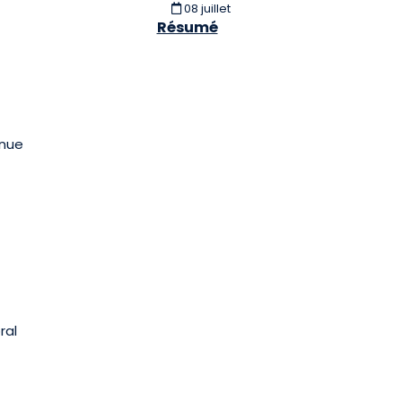
08 juillet
Résumé
nnue
ral