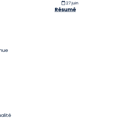
27 juin
Résumé
nnue
ualité