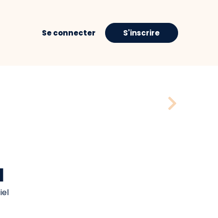
Se connecter
S'inscrire
H
iel