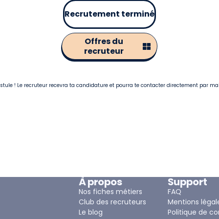
Recrutement terminé
Offres du
recruteur
postule ! Le recruteur recevra ta candidature et pourra te contacter directement par ma
À propos
Support
Nos fiches métiers
FAQ
Club des recruteurs
Mentions légal
Le blog
Politique de co