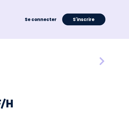
Se connecter
S'inscrire
F/H