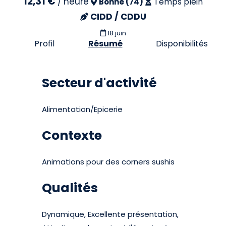
12,31 €
/
heure
Temps plein
Bonne (74)
CIDD / CDDU
18 juin
Profil
Résumé
Disponibilités
Secteur d'activité
Alimentation/Epicerie
Contexte
Animations pour des corners sushis
Qualités
Dynamique, Excellente présentation,