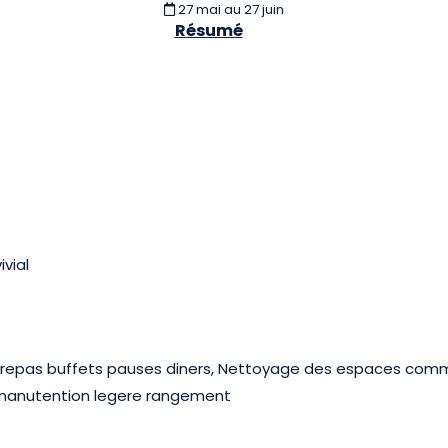
27 mai
au 27 juin
Résumé
vial
des repas buffets pauses diners, Nettoyage des espaces co
e manutention legere rangement