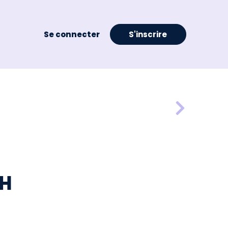
Se connecter
S'inscrire
/H