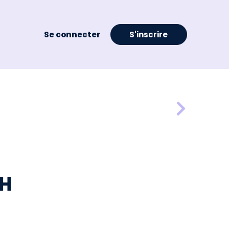
Se connecter
S'inscrire
/H