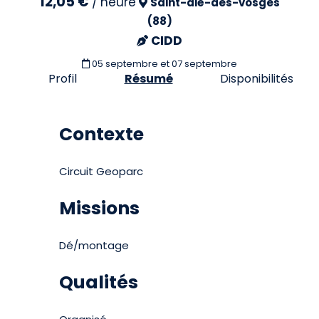
12,05 €
/
heure
Saint-dié-des-vosges
(88)
CIDD
05 septembre et 07 septembre
Profil
Résumé
Disponibilités
Contexte
Circuit Geoparc
Missions
Dé/montage
Qualités