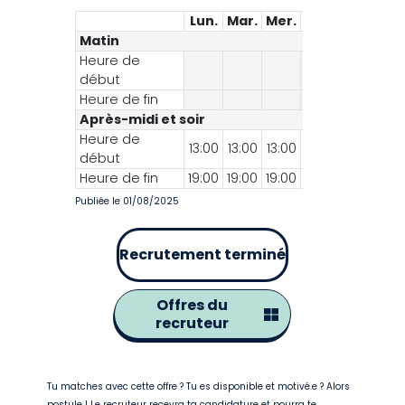
Lun.
Mar.
Mer.
Jeu.
Ven.
Sa
Matin
Heure de
début
Heure de fin
Après-midi et soir
Heure de
13:00
13:00
13:00
13:00
14:00
début
Heure de fin
19:00
19:00
19:00
19:00
18:30
Publiée le 01/08/2025
Recrutement terminé
Offres du
recruteur
Tu matches avec cette offre ? Tu es disponible et motivé.e ? Alors
postule ! Le recruteur recevra ta candidature et pourra te