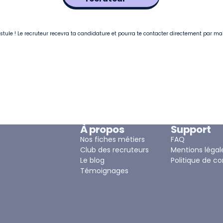
postule ! Le recruteur recevra ta candidature et pourra te contacter directement par ma
À propos
Support
Nos fiches métiers
FAQ
Club des recruteurs
Mentions légal
Le blog
Politique de co
Témoignages