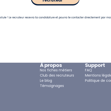
recruteur
postule ! Le recruteur recevra ta candidature et pourra te contacter directement par ma
À propos
Support
Nos fiches métiers
FAQ
Club des recruteurs
Mentions légal
Le blog
Politique de co
Témoignages