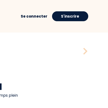
Se connecter
S'inscrire
H
mps plein