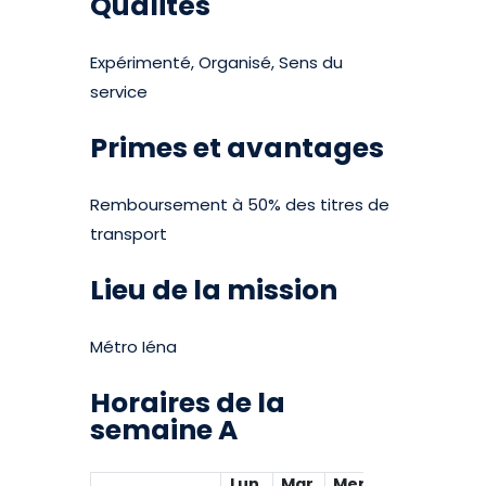
Qualités
Expérimenté, Organisé, Sens du
service
Primes et avantages
Remboursement à 50% des titres de
transport
Lieu de la mission
Métro Iéna
Horaires de la
semaine A
Lun.
Mar.
Mer.
Jeu.
Ven.
S