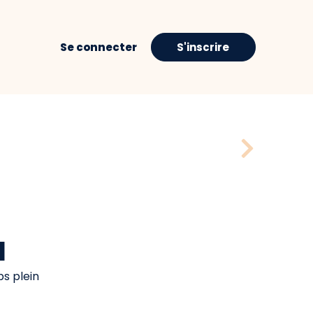
Se connecter
S'inscrire
H
s plein