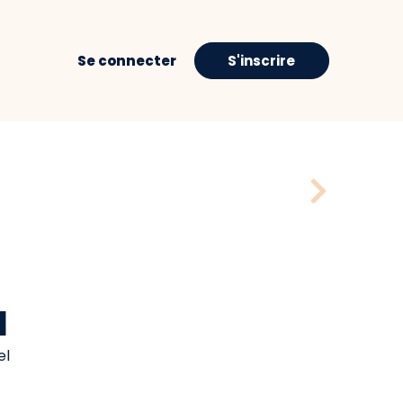
Se connecter
S'inscrire
H
el