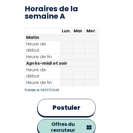
Horaires de la
semaine A
Lun.
Mar.
Mer.
Jeu.
Ven.
Sa
Matin
Heure de
08:00
début
Heure de fin
12:00
Après-midi et soir
Heure de
début
Heure de fin
Publiée le 08/07/2026
Postuler
Offres du
recruteur