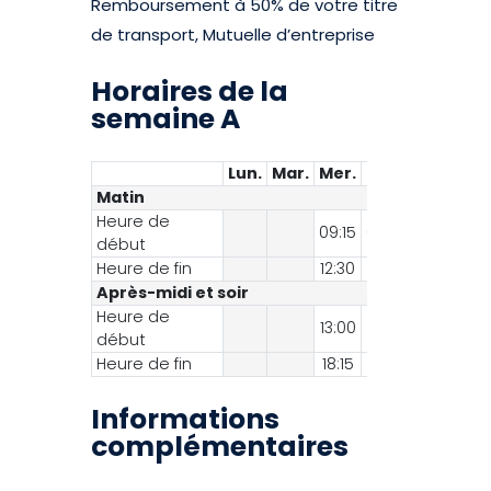
Remboursement à 50% de votre titre
de transport, Mutuelle d’entreprise
Horaires de la
semaine A
Lun.
Mar.
Mer.
Jeu.
Ven.
S
Matin
Heure de
09:15
08:45
08:45
10
début
Heure de fin
12:30
12:30
12:30
12
Après-midi et soir
Heure de
13:00
12:30
12:30
12
début
Heure de fin
18:15
18:15
18:15
18
Informations
complémentaires