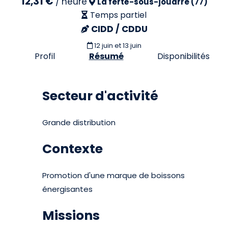
12,31 €
/
heure
La ferté-sous-jouarre (77)
Temps partiel
CIDD / CDDU
12 juin et 13 juin
Profil
Résumé
Disponibilités
Secteur d'activité
Grande distribution
Contexte
Promotion d'une marque de boissons
énergisantes
Missions