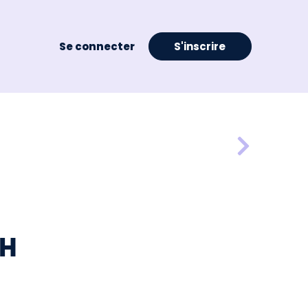
Se connecter
S'inscrire
/H