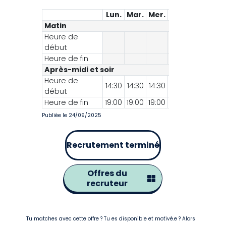
Lun.
Mar.
Mer.
Jeu.
Ven.
Sa
Matin
Heure de
début
Heure de fin
Après-midi et soir
Heure de
14:30
14:30
14:30
14:30
14:30
début
Heure de fin
19:00
19:00
19:00
19:00
19:00
Publiée le 24/09/2025
Recrutement terminé
Offres du
recruteur
Tu matches avec cette offre ? Tu es disponible et motivé.e ? Alors