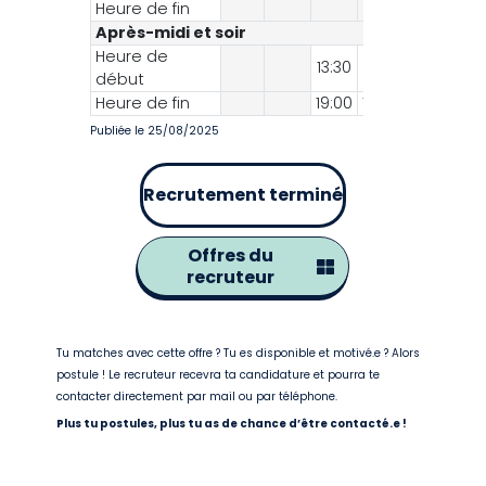
Heure de fin
13:30
13
Après-midi et soir
Heure de
13:30
13:30
début
Heure de fin
19:00
19:00
Publiée le 25/08/2025
Recrutement terminé
Offres du
recruteur
Tu matches avec cette offre ? Tu es disponible et motivé.e ? Alors
postule ! Le recruteur recevra ta candidature et pourra te
contacter directement par mail ou par téléphone.
Plus tu postules, plus tu as de chance d’être contacté.e !