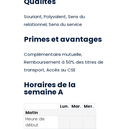
Qualités
Souriant, Polyvalent, Sens du
relationnel, Sens du service
Primes et avantages
Complémentaire mutuelle,
Remboursement à 50% des titres de
transport, Accès au CSE
Horaires de la
semaine A
Lun.
Mar.
Mer.
Jeu.
Ven.
Sa
Matin
Heure de
08:00
08
début