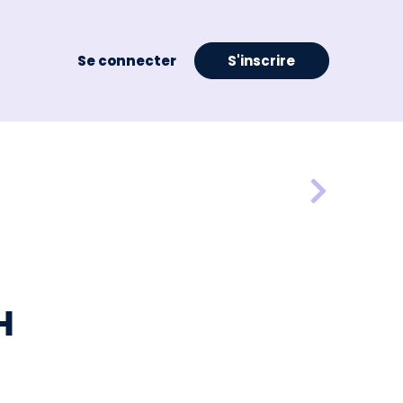
Se connecter
S'inscrire
H