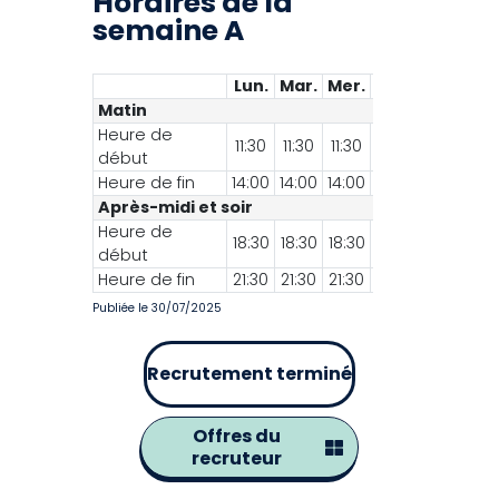
Horaires de la
semaine A
Lun.
Mar.
Mer.
Jeu.
Ven.
Sa
Matin
Heure de
11:30
11:30
11:30
11:30
11:30
début
Heure de fin
14:00
14:00
14:00
14:00
14:00
Après-midi et soir
Heure de
18:30
18:30
18:30
18:30
18:30
début
Heure de fin
21:30
21:30
21:30
21:30
21:30
Publiée le 30/07/2025
Recrutement terminé
Offres du
recruteur