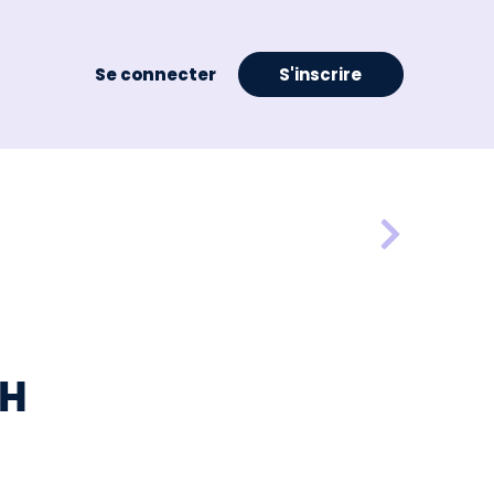
Se connecter
S'inscrire
/H