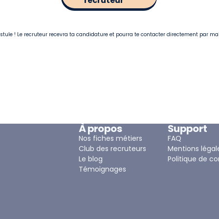
recruteur
postule ! Le recruteur recevra ta candidature et pourra te contacter directement par ma
À propos
Support
Nos fiches métiers
FAQ
Club des recruteurs
Mentions légal
Le blog
Politique de co
Témoignages