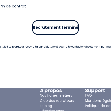
fin de contrat
Recrutement terminé
postule ! Le recruteur recevra ta candidature et pourra te contacter directement par ma
À propos
Support
Nos fiches métiers
FAQ
Club des recruteurs
Mentions légal
Le blog
Politique de co
Témoignages