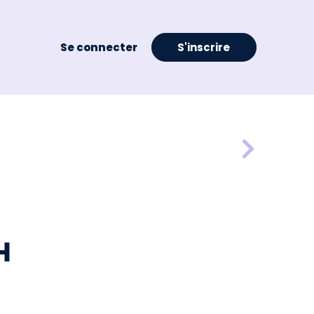
Se connecter
S'inscrire
H