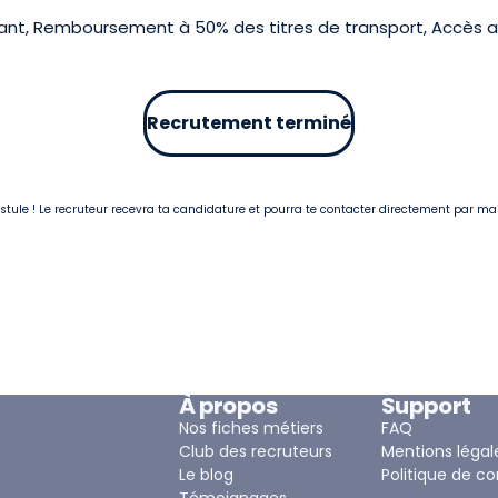
ant, Remboursement à 50% des titres de transport, Accès 
Recrutement terminé
postule ! Le recruteur recevra ta candidature et pourra te contacter directement par ma
À propos
Support
Nos fiches métiers
FAQ
Club des recruteurs
Mentions légal
Le blog
Politique de co
Témoignages