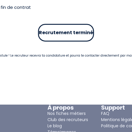
fin de contrat
Recrutement terminé
postule ! Le recruteur recevra ta candidature et pourra te contacter directement par ma
À propos
Support
Nos fiches métiers
FAQ
Club des recruteurs
Mentions légal
Le blog
Politique de co
Témoignages